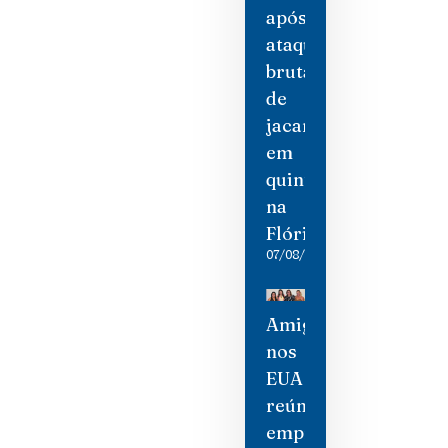
após
ataque
brutal
de
jacaré
em
quintal
na
Flórida
07/08/2026
Amigas
nos
EUA
reúne
empresárias