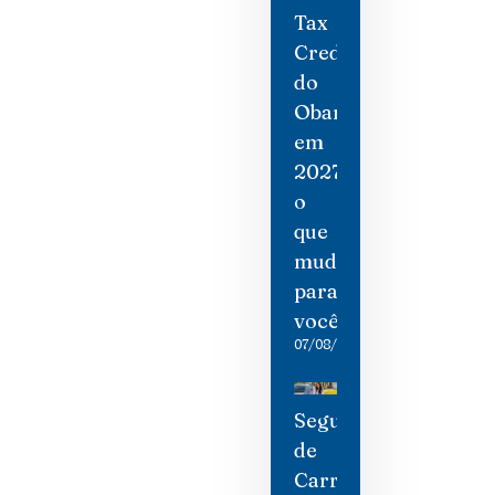
Tax
Credit
do
Obamacare
em
2027:
o
que
mudou
para
você
07/08/2026
Seguro
de
Carro