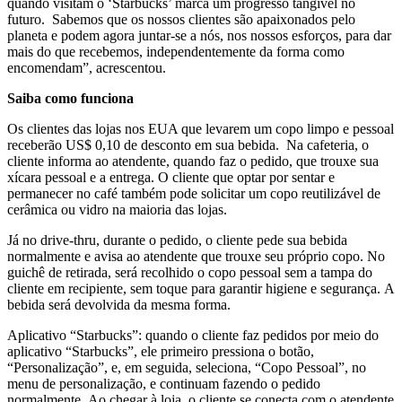
quando visitam o ‘Starbucks’ marca um progresso tangível no
futuro. Sabemos que os nossos clientes são apaixonados pelo
planeta e podem agora juntar-se a nós, nos nossos esforços, para dar
mais do que recebemos, independentemente da forma como
encomendam”, acrescentou.
Saiba como funciona
Os clientes das lojas nos EUA que levarem um copo limpo e pessoal
receberão US$ 0,10 de desconto em sua bebida. Na cafeteria, o
cliente informa ao atendente, quando faz o pedido, que trouxe sua
xícara pessoal e a entrega. O cliente que optar por sentar e
permanecer no café também pode solicitar um copo reutilizável de
cerâmica ou vidro na maioria das lojas.
Já no drive-thru, durante o pedido, o cliente pede sua bebida
normalmente e avisa ao atendente que trouxe seu próprio copo. No
guichê de retirada, será recolhido o copo pessoal sem a tampa do
cliente em recipiente, sem toque para garantir higiene e segurança. A
bebida será devolvida da mesma forma.
Aplicativo “Starbucks”: quando o cliente faz pedidos por meio do
aplicativo “Starbucks”, ele primeiro pressiona o botão,
“Personalização”, e, em seguida, seleciona, “Copo Pessoal”, no
menu de personalização, e continuam fazendo o pedido
normalmente. Ao chegar à loja, o cliente se conecta com o atendente