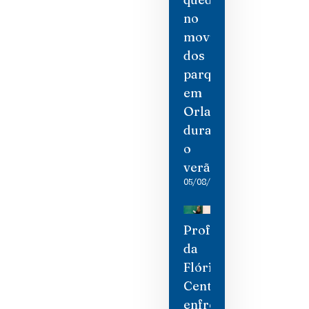
no
movimento
dos
parques
em
Orlando
durante
o
verão
05/08/2026
Professores
da
Flórida
Central
enfrentam