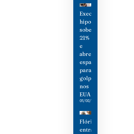
Execuções
hipotecárias
sobem
21%
e
abrem
espaço
para
golpistas
nos
EUA
05/08/2026
Flórida
entra