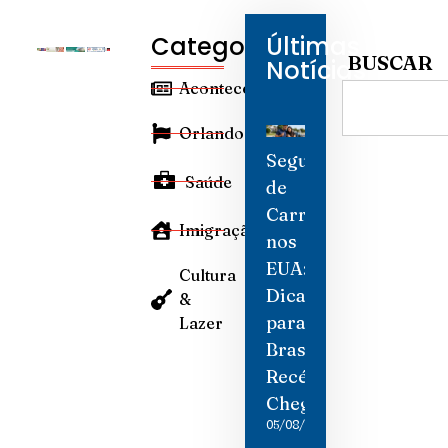
Categorias
Últimas
BUSCAR
Notícias
Aconteceu
Orlando
Seguro
Saúde
de
Carro
Imigração
nos
EUA:
Cultura
Dicas
&
para
Lazer
Brasileiros
Recém-
Chegados
05/08/2026