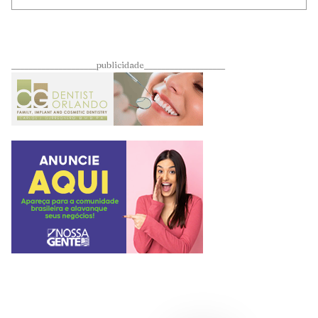
____________________publicidade___________________