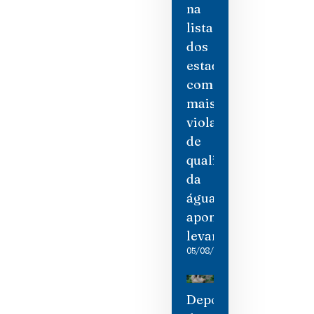
na
lista
dos
estados
com
mais
violações
de
qualidade
da
água,
aponta
levantamento
05/08/2026
Depois