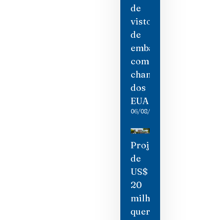
de
visto
de
embaixadora
como
chantagem
dos
EUA
06/08/2026
Projeto
de
US$
20
milhões
quer