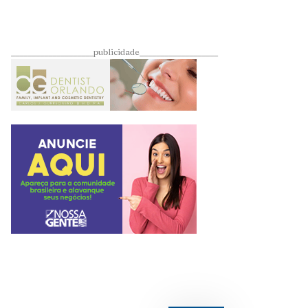
____________________publicidade___________________