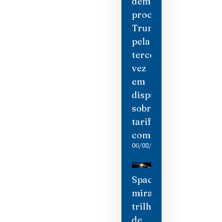
democratas
processam
Trump
pela
terceira
vez
em
disputa
sobre
tarifas
comerciais
06/08/2026
SpaceX
mira
trilhão
de