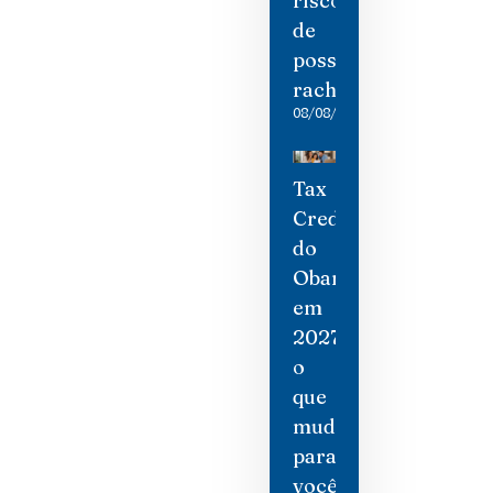
risco
de
possíveis
rachaduras
08/08/2026
Tax
Credit
do
Obamacare
em
2027:
o
que
mudou
para
você