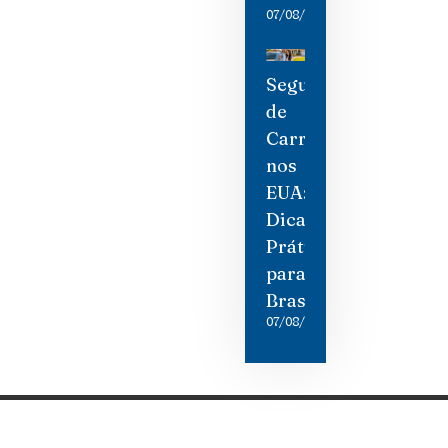
07/08/2026
Seguro
de
Carro
nos
EUA:
Dicas
Práticas
para
Brasileiros
07/08/2026
Categorias