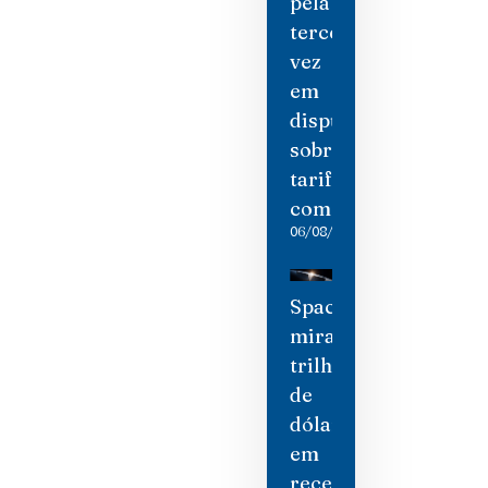
pela
terceira
vez
em
disputa
sobre
tarifas
comerciais
06/08/2026
SpaceX
mira
trilhão
de
dólares
em
receita