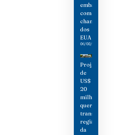
embaixadora
como
chantagem
dos
EUA
06/08/2026
Projeto
de
US$
20
milhões
quer
transformar
região
da