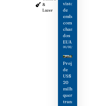
visto
&
de
Lazer
embaixadora
como
chantagem
dos
EUA
06/08/2026
Projeto
de
US$
20
milhões
quer
transformar