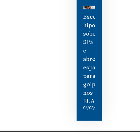
Execuções
hipotecárias
sobem
21%
e
abrem
espaço
para
golpistas
nos
EUA
05/08/2026