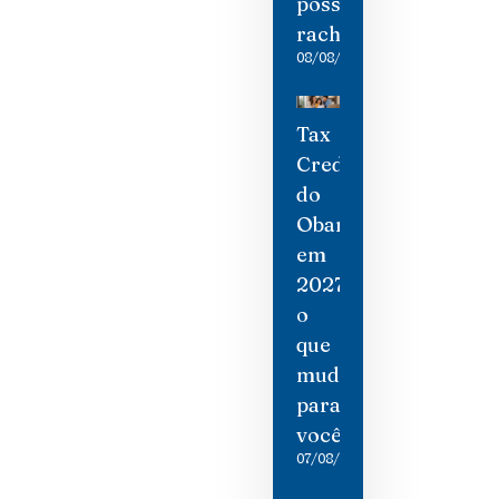
possíveis
rachaduras
08/08/2026
Tax
Credit
do
Obamacare
em
2027:
o
que
mudou
para
você
07/08/2026