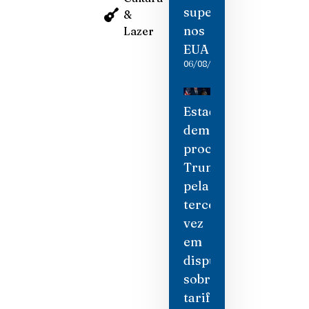
supermercado
&
nos
Lazer
EUA
06/08/2026
Estados
democratas
processam
Trump
pela
terceira
vez
em
disputa
sobre
tarifas