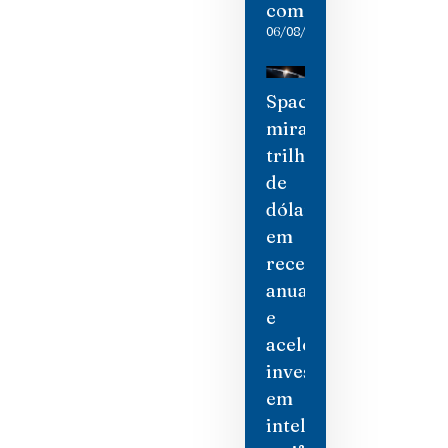
comerciais
06/08/2026
SpaceX
mira
trilhão
de
dólares
em
receita
anual
e
acelera
investimento
em
inteligência