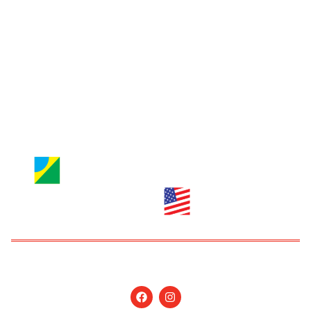
Entre em contato
Jornal Nossa Gente
Brazilian Newspaper
info@nossagente.net
ANÚNCIOS:
anuncie@nossagente.net
Copyright © 2026 Jornal Nossa Gente! O portal do
Brasileiro nos EUA. All Rights Reserved.