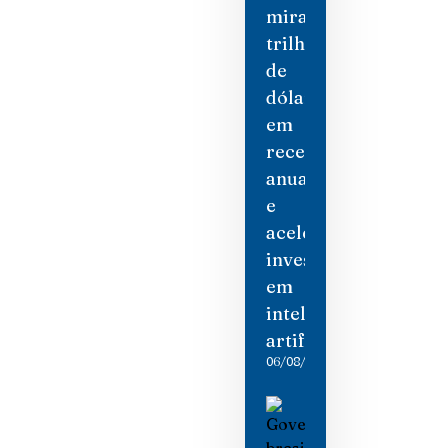
mira
trilhão
de
dólares
em
receita
anual
e
acelera
investimento
em
inteligência
artificial
06/08/2026