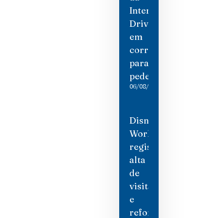
International
Drive
em
corredor
para
pedestres
06/08/2026
Disney
World
registra
alta
de
visitantes
e
reforça