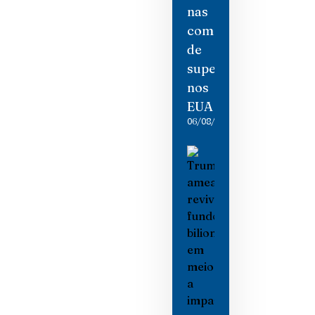
nas
compras
de
supermercado
nos
EUA
06/08/2026