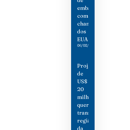
de
embaixadora
como
chantagem
dos
EUA
06/08/2026
Projeto
de
US$
20
milhões
quer
transformar
região
da