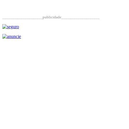
____________________publicidade___________________