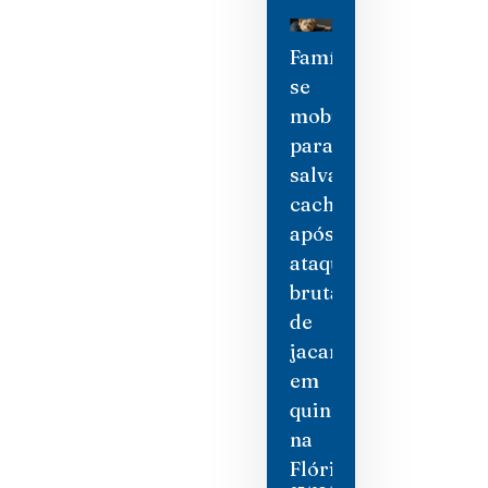
Família
se
mobiliza
para
salvar
cachorro
após
ataque
brutal
de
jacaré
em
quintal
na
Flórida