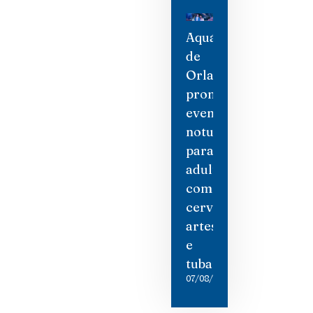
Aquário
de
Orlando
promove
evento
noturno
para
adultos
com
cervejas
artesanais
e
tubarões
07/08/2026