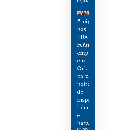
07/08/2026
Amigas
nos
EUA
reúne
empresárias
em
Orlando
para
noite
de
inspiração,
liderança
e
networking
07/08/2026