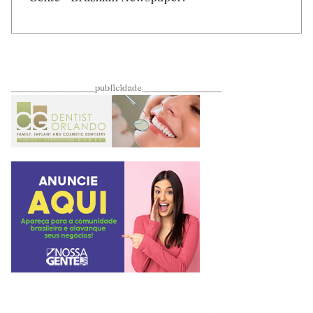
____________________publicidade___________________