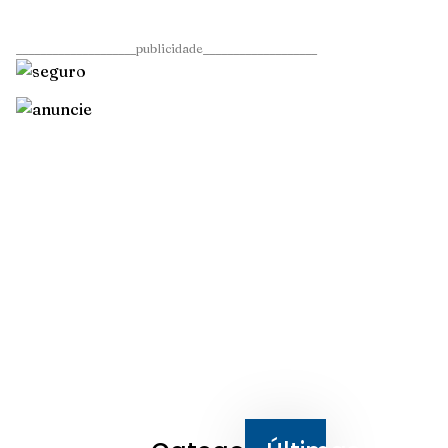
____________________publicidade___________________