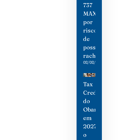
737
MAX
por
risco
de
possíveis
rachaduras
08/08/2026
Tax
Credit
do
Obamacare
em
2027:
o