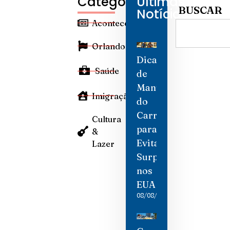
Categorias
Últimas
BUSCAR
Notícias
Aconteceu
Orlando
Dicas
Saúde
de
Manutenção
Imigração
do
Carro
Cultura
para
&
Evitar
Lazer
Surpresas
nos
EUA
08/08/2026