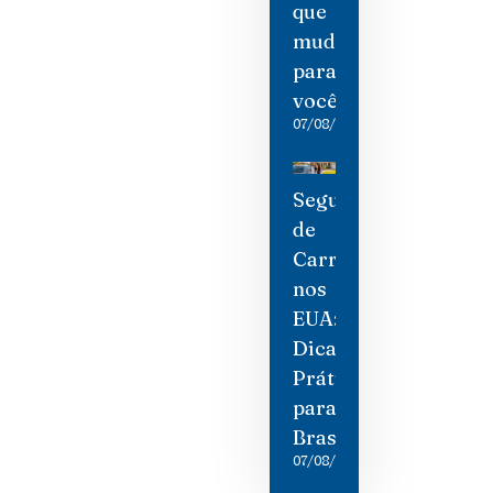
que
mudou
para
você
07/08/2026
Seguro
de
Carro
nos
EUA:
Dicas
Práticas
para
Brasileiros
07/08/2026