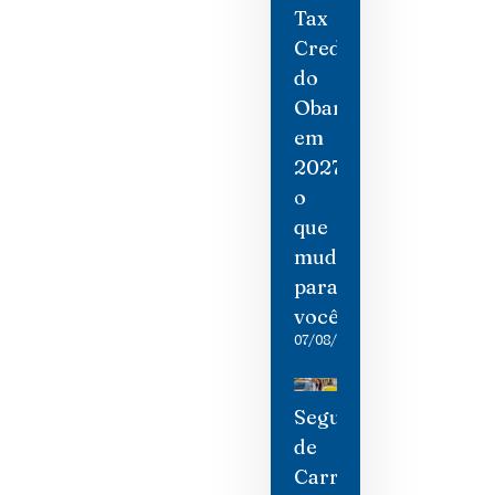
Tax
Credit
do
Obamacare
em
2027:
o
que
mudou
para
você
07/08/2026
Seguro
de
Carro