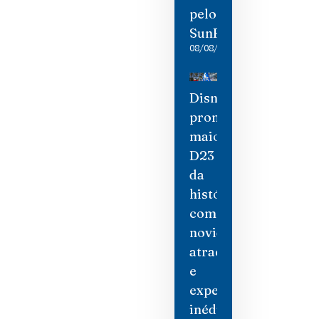
pelo
SunRail
08/08/2026
Disney
promete
maior
D23
da
história
com
novidades,
atrações
e
experiências
inéditas