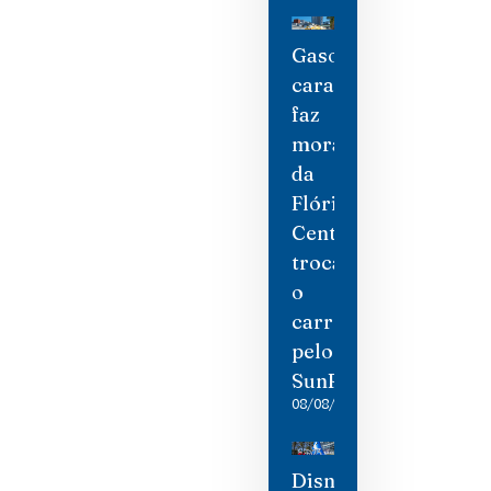
Gasolina
cara
faz
moradores
da
Flórida
Central
trocarem
o
carro
pelo
SunRail
08/08/2026
Disney