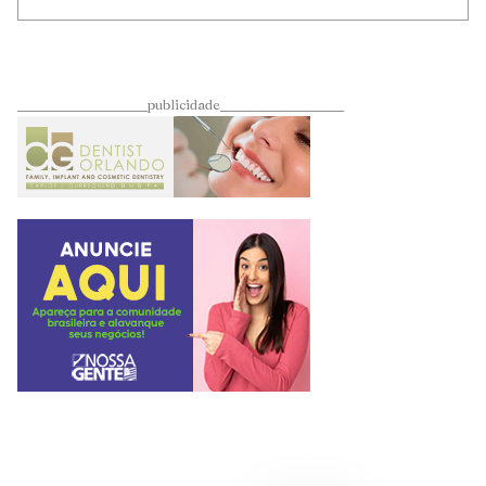
____________________publicidade___________________