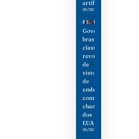
artificial
06/08/2026
Governo
brasileiro
classifica
revogação
de
visto
de
embaixadora
como
chantagem
dos
EUA
06/08/2026