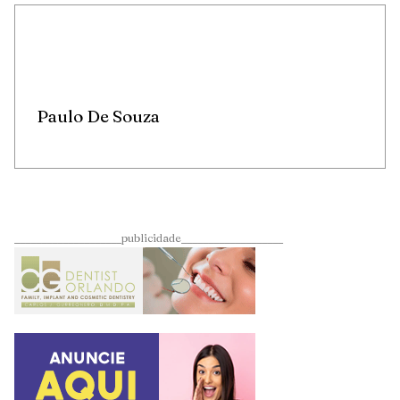
Paulo De Souza
____________________publicidade___________________