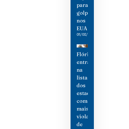
para
golpistas
nos
EUA
05/08/2026
Flórida
entra
na
lista
dos
estados
com
mais
violações
de