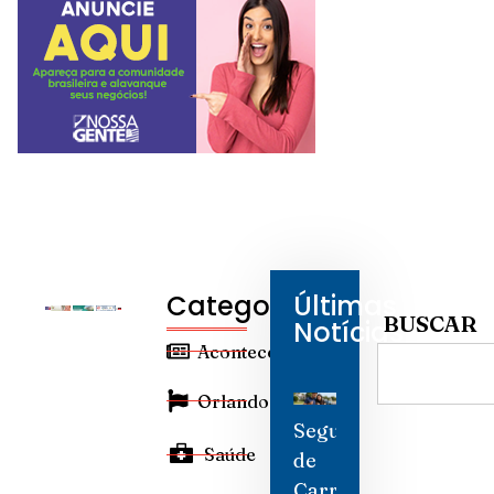
Categorias
Últimas
BUSCAR
Notícias
Aconteceu
Orlando
Seguro
Saúde
de
Carro