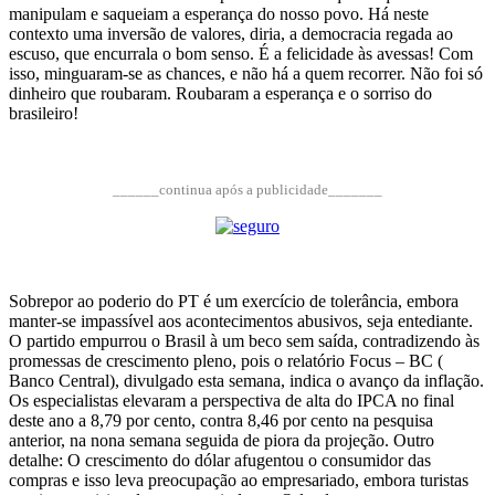
manipulam e saqueiam a esperança do nosso povo. Há neste
contexto uma inversão de valores, diria, a democracia regada ao
escuso, que encurrala o bom senso. É a felicidade às avessas! Com
isso, minguaram-se as chances, e não há a quem recorrer. Não foi só
dinheiro que roubaram. Roubaram a esperança e o sorriso do
brasileiro!
______continua após a publicidade_______
Sobrepor ao poderio do PT é um exercício de tolerância, embora
manter-se impassível aos acontecimentos abusivos, seja entediante.
O partido empurrou o Brasil à um beco sem saída, contradizendo às
promessas de crescimento pleno, pois o relatório Focus – BC (
Banco Central), divulgado esta semana, indica o avanço da inflação.
Os especialistas elevaram a perspectiva de alta do IPCA no final
deste ano a 8,79 por cento, contra 8,46 por cento na pesquisa
anterior, na nona semana seguida de piora da projeção. Outro
detalhe: O crescimento do dólar afugentou o consumidor das
compras e isso leva preocupação ao empresariado, embora turistas