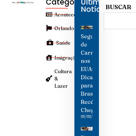
Categorias
Últimas
BUSCAR
Notícias
Aconteceu
Orlando
Seguro
Saúde
de
Carro
Imigração
nos
EUA:
Cultura
Dicas
&
para
Lazer
Brasileiros
Recém-
Chegados
05/08/2026