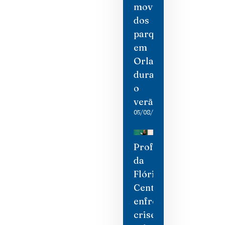
movimento
dos
parques
em
Orlando
durante
o
verão
05/08/2026
Professores
da
Flórida
Central
enfrentam
crise