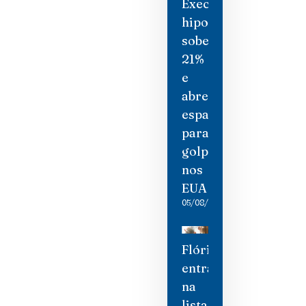
Execuções
hipotecárias
sobem
21%
e
abrem
espaço
para
golpistas
nos
EUA
05/08/2026
Flórida
entra
na
lista