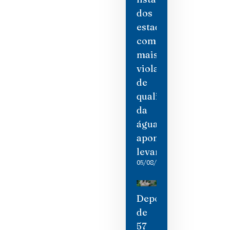
dos
estados
com
mais
violações
de
qualidade
da
água,
aponta
levantamento
05/08/2026
Depois
de
57