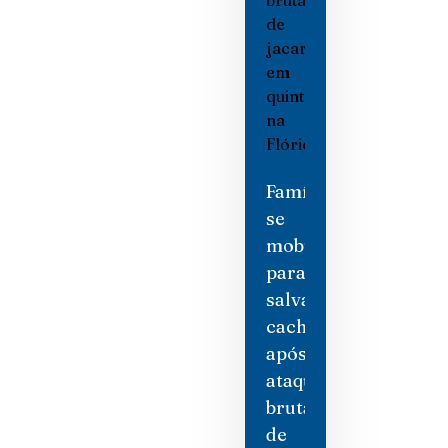
Família
se
mobiliza
para
salvar
cachorro
após
ataque
brutal
de