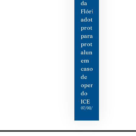
da
Flórida
adotam
protocolos
para
proteger
alunos
em
caso
de
operações
do
ICE
07/08/2026