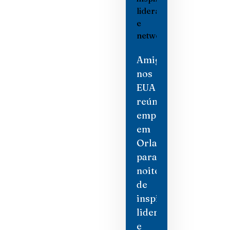
Amigas
nos
EUA
reúne
empresárias
em
Orlando
para
noite
de
inspiração,
liderança
e