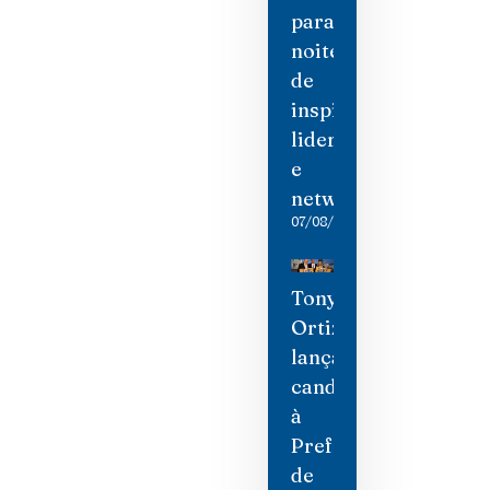
para
noite
de
inspiração,
liderança
e
networking
07/08/2026
Tony
Ortiz
lança
candidatura
à
Prefeitura
de