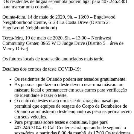
Os residentes de língua espanhola podem ligar para 407.246.4301
para marcar uma consulta.
Quinta-feira, 14 de maio de 2020, 9h. – 13:00 – Engelwood
Neighbourhood Centre, 6123 La Costa Drive (Distrito 2 –
Engelwood Neighbourhood)
Terça-feira, 19 de maio de 2020, 9h. – 13:00 – Northwest
Community Center, 3955 W D Judge Drive (Distrito 5 – área de
Mercy Drive)
Os futuros locais de teste serão anunciados mais tarde.
Detalhes dos centros de teste COVID-19:
Os residentes de Orlando podem ser testados gratuitamente.
As pessoas que fazem o teste devem usar uma máscara ou
máscara facial e permanecer em seus carros para verificação
de identidade e fazer o teste.
O centro de testes usará um teste de zaragatoa nasal que
permitirá que equipes de resgate do Corpo de Bombeiros de
Orlando administrem o teste enquanto as pessoas permanecem
em seus veículos.
Para perguntas sobre testes e consultas, ligue para
407.246.3104. O Call Center estará operando de segunda a
sexta-feira, a partir das 8:00 da manhã. às 17:00 Os residentes