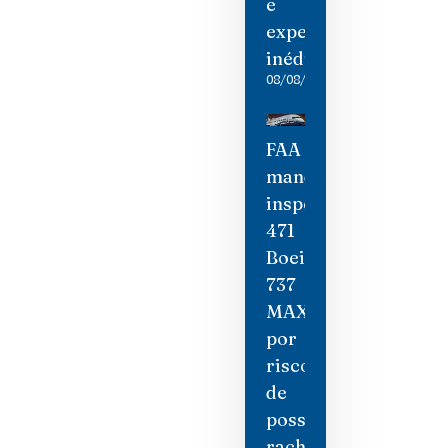
e
experiências
inéditas
08/08/2026
FAA
manda
inspecionar
471
Boeing
737
MAX
por
risco
de
possíveis
rachaduras