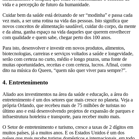
vida e a percepção de futuro da humanidade.
Cuidar bem da saúde está deixando de ser “modinha” e passa cada
vez mais, a ser uma rotina na vida das pessoas. Isto significa que
novos conceitos de alimentação saudável, cuidar do corpo, da mente
e da alma, ganha espaço na vida daqueles que querem envelhecer
com qualidade e quem sabe, chegar perto dos 100 anos.
Para isto, desenvolver e investir em novos produtos, alimentos,
biotecnologias, carreiras e serviços voltados a saúde e longevidade,
serão com certeza no curto, médio e longo prazos, uma fonte de
muitas oportunidades, receitas e com certeza, lucros. Afinal, como
dito na música do Queen, “quem não quer viver para sempre?”.
4. Entretenimento
Aliado aos investimentos na área da saúde e educação, a área do
entretenimento é um dos setores que mais cresce no planeta. Veja a
própria Orlando, que recebeu mais de 75 milhões de turistas no
último ano e está desenvolvendo projetos de expansão de parques e
infraestrutura hoteleira e transporte, para receber muito mais.
O Setor de entretenimento e turismo, cresce a taxas de 2 dígitos em
muitos países, já a muitos anos. E os Estados Unidos é um dos
países que mais recebe turistas domésticos e internacionais, em todo