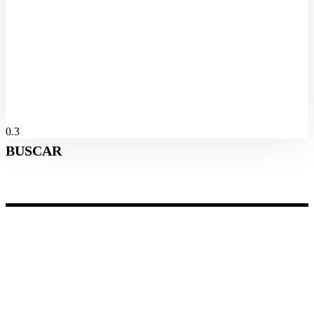
Professores da Flórida Central enfrentam crise salarial e têm
dificuldade para pagar aluguel
05/08/2026
BUSCAR
Categorias
Gastronomia
Cultura & Lazer
Direto de Brasília
Enquanto Isso