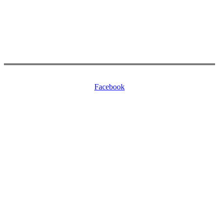
Copyright © 2026 Jornal Nossa Gente! O portal do Brasileiro nos
EUA. All Rights Reserved.
Facebook