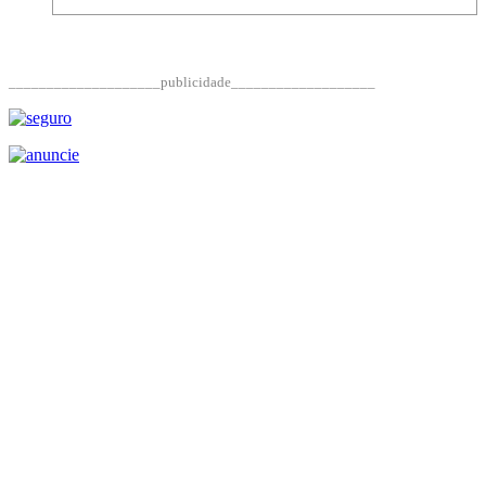
____________________publicidade___________________