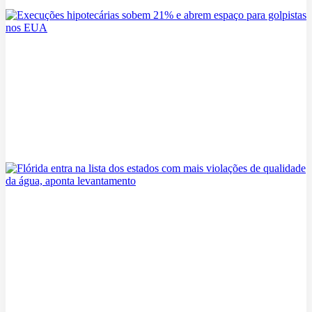
05/08/2026
Execuções hipotecárias sobem 21% e abrem espaço para golpistas
nos EUA
05/08/2026
Flórida entra na lista dos estados com mais violações de qualidade
da água, aponta levantamento
05/08/2026