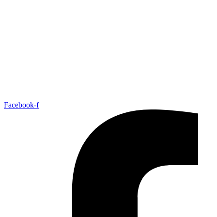
Ir
para
o
conteúdo
Facebook-f