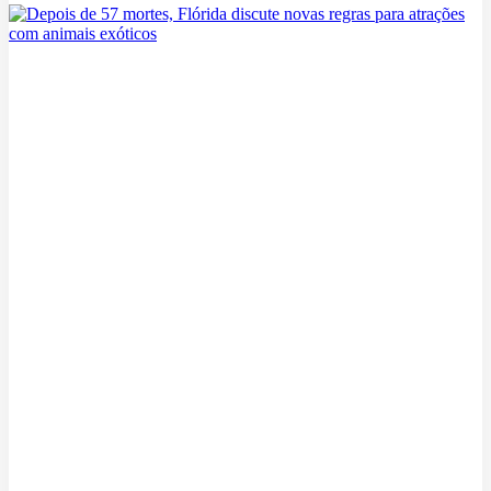
Depois de 57 mortes, Flórida discute novas regras para atrações com
animais exóticos
05/08/2026
Universal admite queda no movimento dos parques em Orlando
durante o verão
05/08/2026