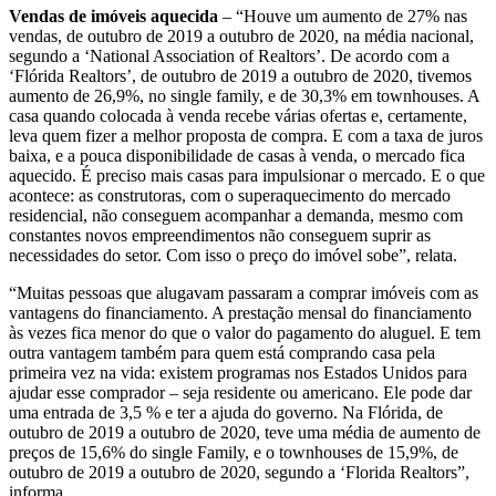
Vendas de imóveis aquecida
– “Houve um aumento de 27% nas
vendas, de outubro de 2019 a outubro de 2020, na média nacional,
segundo a ‘National Association of Realtors’. De acordo com a
‘Flórida Realtors’, de outubro de 2019 a outubro de 2020, tivemos
aumento de 26,9%, no single family, e de 30,3% em townhouses. A
casa quando colocada à venda recebe várias ofertas e, certamente,
leva quem fizer a melhor proposta de compra. E com a taxa de juros
baixa, e a pouca disponibilidade de casas à venda, o mercado fica
aquecido. É preciso mais casas para impulsionar o mercado. E o que
acontece: as construtoras, com o superaquecimento do mercado
residencial, não conseguem acompanhar a demanda, mesmo com
constantes novos empreendimentos não conseguem suprir as
necessidades do setor. Com isso o preço do imóvel sobe”, relata.
“Muitas pessoas que alugavam passaram a comprar imóveis com as
vantagens do financiamento. A prestação mensal do financiamento
às vezes fica menor do que o valor do pagamento do aluguel. E tem
outra vantagem também para quem está comprando casa pela
primeira vez na vida: existem programas nos Estados Unidos para
ajudar esse comprador – seja residente ou americano. Ele pode dar
uma entrada de 3,5 % e ter a ajuda do governo. Na Flórida, de
outubro de 2019 a outubro de 2020, teve uma média de aumento de
preços de 15,6% do single Family, e o townhouses de 15,9%, de
outubro de 2019 a outubro de 2020, segundo a ‘Florida Realtors”,
informa.