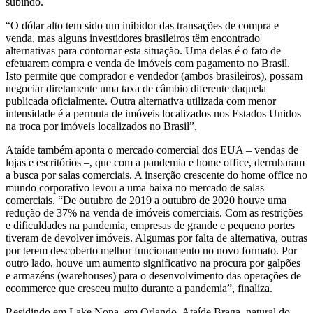
subindo.
“O dólar alto tem sido um inibidor das transações de compra e
venda, mas alguns investidores brasileiros têm encontrado
alternativas para contornar esta situação. Uma delas é o fato de
efetuarem compra e venda de imóveis com pagamento no Brasil.
Isto permite que comprador e vendedor (ambos brasileiros), possam
negociar diretamente uma taxa de câmbio diferente daquela
publicada oficialmente. Outra alternativa utilizada com menor
intensidade é a permuta de imóveis localizados nos Estados Unidos
na troca por imóveis localizados no Brasil”.
Ataíde também aponta o mercado comercial dos EUA – vendas de
lojas e escritórios –, que com a pandemia e home office, derrubaram
a busca por salas comerciais. A inserção crescente do home office no
mundo corporativo levou a uma baixa no mercado de salas
comerciais. “De outubro de 2019 a outubro de 2020 houve uma
redução de 37% na venda de imóveis comerciais. Com as restrições
e dificuldades na pandemia, empresas de grande e pequeno portes
tiveram de devolver imóveis. Algumas por falta de alternativa, outras
por terem descoberto melhor funcionamento no novo formato. Por
outro lado, houve um aumento significativo na procura por galpões
e armazéns (warehouses) para o desenvolvimento das operações de
ecommerce que cresceu muito durante a pandemia”, finaliza.
Residindo em Lake Nona, em Orlando, Ataíde Braga, natural do