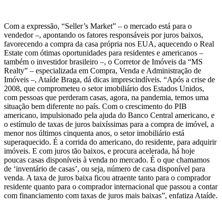
Com a expressão, “Seller’s Market” – o mercado está para o
vendedor –, apontando os fatores responsáveis por juros baixos,
favorecendo a compra da casa própria nos EUA, aquecendo o Real
Estate com ótimas oportunidades para residentes e americanos –
também o investidor brasileiro –, o Corretor de Imóveis da “MS
Realty” – especializada em Compra, Venda e Administração de
Imóveis –, Ataíde Braga, dá dicas imprescindíveis. “Após a crise de
2008, que comprometeu o setor imobiliário dos Estados Unidos,
com pessoas que perderam casas, agora, na pandemia, temos uma
situação bem diferente no país. Com o crescimento do PIB
americano, impulsionado pela ajuda do Banco Central americano, e
o estímulo de taxas de juros baixíssimas para a compra de imóvel, a
menor nos últimos cinquenta anos, o setor imobiliário está
superaquecido. É a corrida do americano, do residente, para adquirir
imóveis. E com juros tão baixos, e procura acelerada, há hoje
poucas casas disponíveis à venda no mercado. É o que chamamos
de ‘inventário de casas’, ou seja, número de casa disponível para
venda. A taxa de juros baixa ficou atraente tanto para o comprador
residente quanto para o comprador internacional que passou a contar
com financiamento com taxas de juros mais baixas”, enfatiza Ataíde.