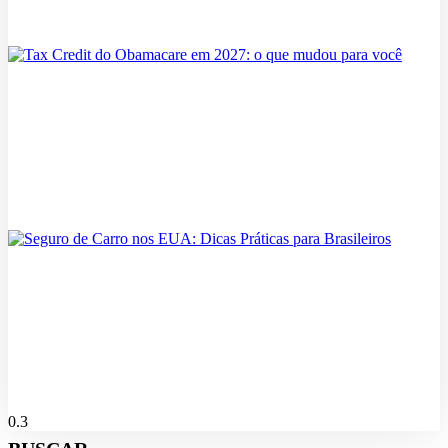
FAA manda inspecionar 471 Boeing 737 MAX por risco de
possíveis rachaduras
08/08/2026
Tax Credit do Obamacare em 2027: o que mudou para você
07/08/2026
Seguro de Carro nos EUA: Dicas Práticas para Brasileiros
07/08/2026