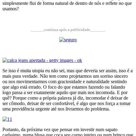
simplesmente flui de forma natural de dentro de nós e reflete no que
usamos?
______continua após a publicidade_______
Se isso é muita utopia eu não sei, mas que deveria ser assim, isso é a
mais pura verdade. Não tem como projetarmos um sorriso sincero
ou nos movimentarmos com graciosidade e naturalidade sentindo
que algo está errado. O foco do que estamos fazendo ou falando
logo passa a ser exatamente aquilo que mais nos incomoda. E por
quê? Porque como a própria palavra já diz, incomodar é deixar de
ser cômodo, deixar de ser confortável, é algo que nos força a tomar
uma providência urgente até nos livrarmos do problema.
Portanto, da próxima vez que pensar em investir num sapato
caríssimo, numa blusa que coça seu corpo inteiro ou num brinco que