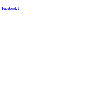
Ir
para
Facebook-f
o
conteúdo