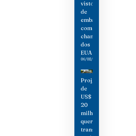
visto
de
embaixadora
como
chantagem
dos
EUA
06/08/2026
Projeto
de
US$
20
milhões
quer
transformar