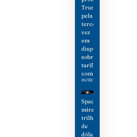
Trump
pela
terceira
vez
em
disputa
sobre
tarifas
comerciais
06/08/2026
SpaceX
mira
trilhão
de
dólares