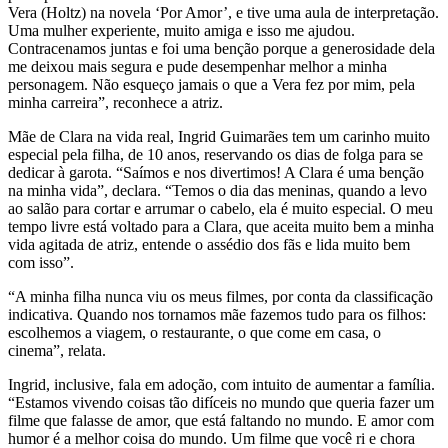
Vera (Holtz) na novela ‘Por Amor’, e tive uma aula de interpretação.
Uma mulher experiente, muito amiga e isso me ajudou.
Contracenamos juntas e foi uma benção porque a generosidade dela
me deixou mais segura e pude desempenhar melhor a minha
personagem. Não esqueço jamais o que a Vera fez por mim, pela
minha carreira”, reconhece a atriz.
Mãe de Clara na vida real, Ingrid Guimarães tem um carinho muito
especial pela filha, de 10 anos, reservando os dias de folga para se
dedicar à garota. “Saímos e nos divertimos! A Clara é uma benção
na minha vida”, declara. “Temos o dia das meninas, quando a levo
ao salão para cortar e arrumar o cabelo, ela é muito especial. O meu
tempo livre está voltado para a Clara, que aceita muito bem a minha
vida agitada de atriz, entende o assédio dos fãs e lida muito bem
com isso”.
“A minha filha nunca viu os meus filmes, por conta da classificação
indicativa. Quando nos tornamos mãe fazemos tudo para os filhos:
escolhemos a viagem, o restaurante, o que come em casa, o
cinema”, relata.
Ingrid, inclusive, fala em adoção, com intuito de aumentar a família.
“Estamos vivendo coisas tão difíceis no mundo que queria fazer um
filme que falasse de amor, que está faltando no mundo. E amor com
humor é a melhor coisa do mundo. Um filme que você ri e chora