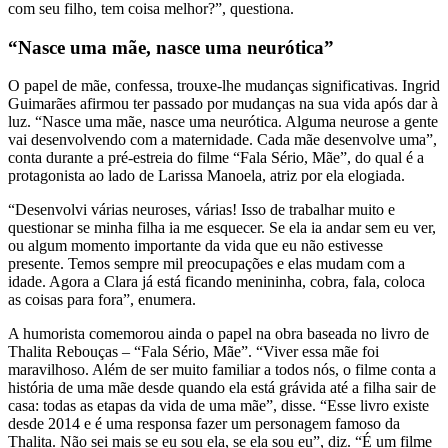
com seu filho, tem coisa melhor?”, questiona.
“Nasce uma mãe, nasce uma neurótica”
O papel de mãe, confessa, trouxe-lhe mudanças significativas. Ingrid
Guimarães afirmou ter passado por mudanças na sua vida após dar à
luz. “Nasce uma mãe, nasce uma neurótica. Alguma neurose a gente
vai desenvolvendo com a maternidade. Cada mãe desenvolve uma”,
conta durante a pré-estreia do filme “Fala Sério, Mãe”, do qual é a
protagonista ao lado de Larissa Manoela, atriz por ela elogiada.
“Desenvolvi várias neuroses, várias! Isso de trabalhar muito e
questionar se minha filha ia me esquecer. Se ela ia andar sem eu ver,
ou algum momento importante da vida que eu não estivesse
presente. Temos sempre mil preocupações e elas mudam com a
idade. Agora a Clara já está ficando menininha, cobra, fala, coloca
as coisas para fora”, enumera.
A humorista comemorou ainda o papel na obra baseada no livro de
Thalita Rebouças – “Fala Sério, Mãe”. “Viver essa mãe foi
maravilhoso. Além de ser muito familiar a todos nós, o filme conta a
história de uma mãe desde quando ela está grávida até a filha sair de
casa: todas as etapas da vida de uma mãe”, disse. “Esse livro existe
desde 2014 e é uma responsa fazer um personagem famoso da
Thalita. Não sei mais se eu sou ela, se ela sou eu”, diz. “É um filme