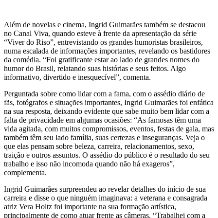
Além de novelas e cinema, Ingrid Guimarães também se destacou
no Canal Viva, quando esteve à frente da apresentação da série
“Viver do Riso”, entrevistando os grandes humoristas brasileiros,
numa escalada de informações importantes, revelando os bastidores
da comédia. “Foi gratificante estar ao lado de grandes nomes do
humor do Brasil, relatando suas histórias e seus feitos. Algo
informativo, divertido e inesquecível”, comenta.
Perguntada sobre como lidar com a fama, com o assédio diário de
fãs, fotógrafos e situações importantes, Ingrid Guimarães foi enfática
na sua resposta, deixando evidente que sabe muito bem lidar com a
falta de privacidade em algumas ocasiões: “As famosas têm uma
vida agitada, com muitos compromissos, eventos, festas de gala, mas
também têm seu lado família, suas certezas e inseguranças. Veja o
que elas pensam sobre beleza, carreira, relacionamentos, sexo,
traição e outros assuntos. O assédio do público é o resultado do seu
trabalho e isso não incomoda quando não há exageros”,
complementa.
Ingrid Guimarães surpreendeu ao revelar detalhes do início de sua
carreira e disse o que ninguém imaginava: a veterana e consagrada
atriz Vera Holtz foi importante na sua formação artística,
principalmente de como atuar frente as câmeras. “Trabalhei com a