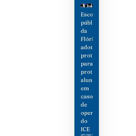
Escolas
públicas
da
Flórida
adotam
protocolos
para
proteger
alunos
em
caso
de
operações
do
ICE
07/08/2026