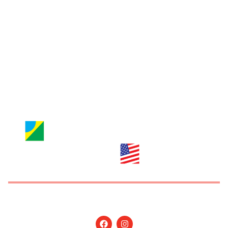
Entre em contato
Jornal Nossa Gente
Brazilian Newspaper
info@nossagente.net
ANÚNCIOS:
anuncie@nossagente.net
Copyright © 2026 Jornal Nossa Gente! O portal do
Brasileiro nos EUA. All Rights Reserved.