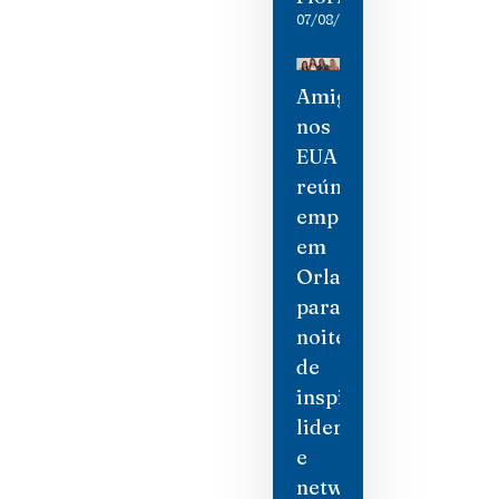
07/08/2026
Amigas
nos
EUA
reúne
empresárias
em
Orlando
para
noite
de
inspiração,
liderança
e
networking