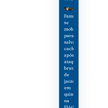
Família
se
mobiliza
para
salvar
cachorro
após
ataque
brutal
de
jacaré
em
quintal
na
Flórida