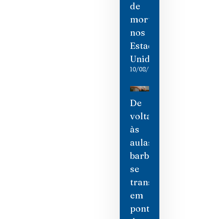
de
morte
nos
Estados
Unidos
10/08/2026
De
volta
às
aulas:
barbearia
se
transforma
em
ponto