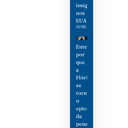
imigrantes
nos
EUA
10/08/2026
Entenda
por
que
a
Flórida
se
tornou
o
epicentro
da
pena