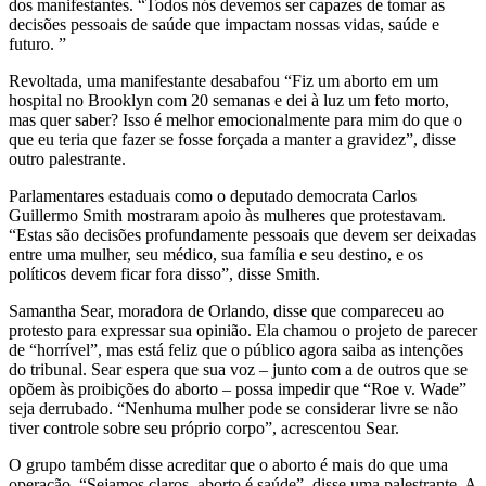
dos manifestantes. “Todos nós devemos ser capazes de tomar as
decisões pessoais de saúde que impactam nossas vidas, saúde e
futuro. ”
Revoltada, uma manifestante desabafou “Fiz um aborto em um
hospital no Brooklyn com 20 semanas e dei à luz um feto morto,
mas quer saber? Isso é melhor emocionalmente para mim do que o
que eu teria que fazer se fosse forçada a manter a gravidez”, disse
outro palestrante.
Parlamentares estaduais como o deputado democrata Carlos
Guillermo Smith mostraram apoio às mulheres que protestavam.
“Estas são decisões profundamente pessoais que devem ser deixadas
entre uma mulher, seu médico, sua família e seu destino, e os
políticos devem ficar fora disso”, disse Smith.
Samantha Sear, moradora de Orlando, disse que compareceu ao
protesto para expressar sua opinião. Ela chamou o projeto de parecer
de “horrível”, mas está feliz que o público agora saiba as intenções
do tribunal. Sear espera que sua voz – junto com a de outros que se
opõem às proibições do aborto – possa impedir que “Roe v. Wade”
seja derrubado. “Nenhuma mulher pode se considerar livre se não
tiver controle sobre seu próprio corpo”, acrescentou Sear.
O grupo também disse acreditar que o aborto é mais do que uma
operação. “Sejamos claros, aborto é saúde”, disse uma palestrante. A