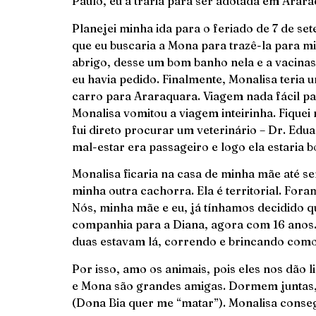
Paulo, eu a traria para ser adotada em Arara
Planejei minha ida para o feriado de 7 de se
que eu buscaria a Mona para trazê-la para mi
abrigo, desse um bom banho nela e a vacinas
eu havia pedido. Finalmente, Monalisa teria 
carro para Araraquara. Viagem nada fácil p
Monalisa vomitou a viagem inteirinha. Fique
fui direto procurar um veterinário – Dr. Edu
mal-estar era passageiro e logo ela estaria b
Monalisa ficaria na casa de minha mãe até s
minha outra cachorra. Ela é territorial. Fora
Nós, minha mãe e eu, já tínhamos decidido 
companhia para a Diana, agora com 16 anos. 
duas estavam lá, correndo e brincando com
Por isso, amo os animais, pois eles nos dão l
e Mona são grandes amigas. Dormem juntas,
(Dona Bia quer me “matar”). Monalisa consegu