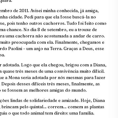
quara.
tembro de 2011. Avisei minha conhecida, já amiga,
nha cidade. Pedi para que ela fosse buscá-la no
se, pois tenho outros cachorros. Tudo foi feito como
uma chance. No dia 8 de setembro, eu a trouxe de
ara uma cachorra não acostumada a andar de carro.
i muito preocupada com ela. Finalmente, chegamos e
ardo Paolini – um anjo na Terra. Graças a Deus, esse
oa.
er adotada. Logo que ela chegou, brigou com a Diana,
m quase três meses de uma convivência muito difícil.
que a Mona seria adotada por nós mesmas para fazer
Depois desses difíceis três meses, finalmente, as
o se fossem as melhores amigas do mundo.
ições lindas de solidariedade e amizade. Hoje, Diana
 brincam pelo quintal… correm… comem as plantas
iu o que todo animal tem direito: uma família.