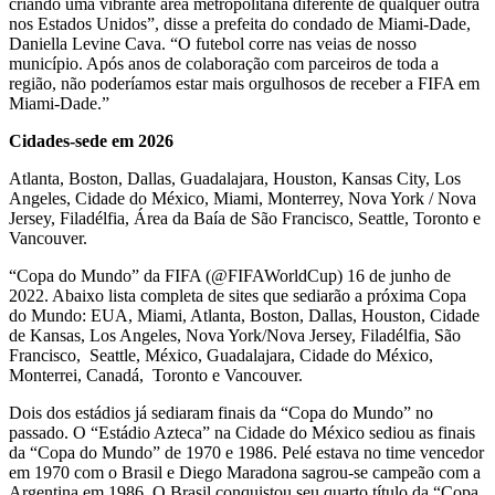
criando uma vibrante área metropolitana diferente de qualquer outra
nos Estados Unidos”, disse a prefeita do condado de Miami-Dade,
Daniella Levine Cava. “O futebol corre nas veias de nosso
município. Após anos de colaboração com parceiros de toda a
região, não poderíamos estar mais orgulhosos de receber a FIFA em
Miami-Dade.”
Cidades-sede em 2026
Atlanta, Boston, Dallas, Guadalajara, Houston, Kansas City, Los
Angeles, Cidade do México, Miami, Monterrey, Nova York / Nova
Jersey, Filadélfia, Área da Baía de São Francisco, Seattle, Toronto e
Vancouver.
“Copa do Mundo” da FIFA (@FIFAWorldCup) 16 de junho de
2022. Abaixo lista completa de sites que sediarão a próxima Copa
do Mundo: EUA, Miami, Atlanta, Boston, Dallas, Houston, Cidade
de Kansas, Los Angeles, Nova York/Nova Jersey, Filadélfia, São
Francisco, Seattle, México, Guadalajara, Cidade do México,
Monterrei, Canadá, Toronto e Vancouver.
Dois dos estádios já sediaram finais da “Copa do Mundo” no
passado. O “Estádio Azteca” na Cidade do México sediou as finais
da “Copa do Mundo” de 1970 e 1986. Pelé estava no time vencedor
em 1970 com o Brasil e Diego Maradona sagrou-se campeão com a
Argentina em 1986. O Brasil conquistou seu quarto título da “Copa