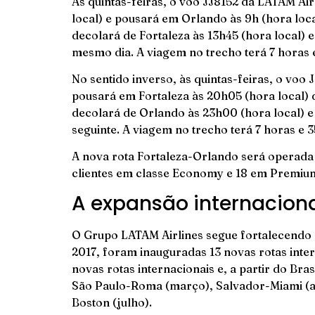
Às quintas-feiras, o voo JJ8152 da LATAM Air
local) e pousará em Orlando às 9h (hora loc
decolará de Fortaleza às 13h45 (hora local)
mesmo dia. A viagem no trecho terá 7 horas 
No sentido inverso, às quintas-feiras, o voo 
pousará em Fortaleza às 20h05 (hora local) 
decolará de Orlando às 23h00 (hora local) e 
seguinte. A viagem no trecho terá 7 horas e 
A nova rota Fortaleza-Orlando será operad
clientes em classe Economy e 18 em Premium
A expansão internacion
O Grupo LATAM Airlines segue fortalecendo a
2017, foram inauguradas 13 novas rotas inte
novas rotas internacionais e, a partir do Bra
São Paulo-Roma (março), Salvador-Miami (ab
Boston (julho).