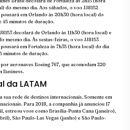
lines Brasil decolará de Fortaleza às 2h15 (hora
al) do mesmo dia. Aos sábados, o voo JJ8152
 e pousará em Orlando às 20h30 (hora local) do
e 45 minutos de duração.
JJ8153 decolará de Orlando às 11h30 (hora local) e
do mesmo dia. Às sextas-feiras, o voo JJ8153
pousará em Fortaleza às 7h35 (hora local) do dia
35 minutos de duração.
a por aeronaves Boeing 767, que acomodam 220
 Business.
al da LATAM
 sua rede de destinos internacionais. Somente em
rnacionais. Para 2018, a companhia já anunciou 17
sil, estreou voos como Brasília-Punta Cana (janeiro),
ril), São Paulo-Las Vegas (junho) e São Paulo-