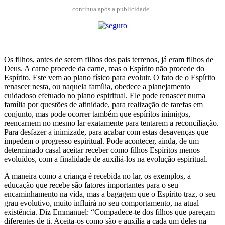
______continua após a publicidade_______
Os filhos, antes de serem filhos dos pais terrenos, já eram filhos de
Deus. A carne procede da carne, mas o Espírito não procede do
Espírito. Este vem ao plano físico para evoluir. O fato de o Espírito
renascer nesta, ou naquela família, obedece a planejamento
cuidadoso efetuado no plano espiritual. Ele pode renascer numa
família por questões de afinidade, para realização de tarefas em
conjunto, mas pode ocorrer também que espíritos inimigos,
reencarnem no mesmo lar exatamente para tentarem a reconciliação.
Para desfazer a inimizade, para acabar com estas desavenças que
impedem o progresso espiritual. Pode acontecer, ainda, de um
determinado casal aceitar receber como filhos Espíritos menos
evoluídos, com a finalidade de auxiliá-los na evolução espiritual.
A maneira como a criança é recebida no lar, os exemplos, a
educação que recebe são fatores importantes para o seu
encaminhamento na vida, mas a bagagem que o Espírito traz, o seu
grau evolutivo, muito influirá no seu comportamento, na atual
existência. Diz Emmanuel: “Compadece-te dos filhos que pareçam
diferentes de ti. Aceita-os como são e auxilia a cada um deles na