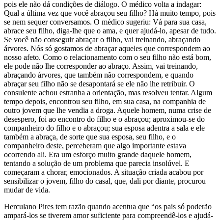
pois ele não dá condições de diálogo. O médico volta a indagar:
Qual a última vez que você abraçou seu filho? Há muito tempo, pois
se nem sequer conversamos. O médico sugeriu: Vá para sua casa,
abrace seu filho, diga-lhe que o ama, e quer ajudá-lo, apesar de tudo.
Se você não conseguir abraçar o filho, vai treinando, abraçando
árvores. Nós só gostamos de abraçar aqueles que correspondem ao
nosso afeto. Como o relacionamento com o seu filho não está bom,
ele pode não lhe corresponder ao abraço. Assim, vai treinando,
abraçando árvores, que também não correspondem, e quando
abraçar seu filho não se desapontará se ele não lhe retribuir. O
consulente achou estranha a orientação, mas resolveu tentar. Algum
tempo depois, encontrou seu filho, em sua casa, na companhia de
outro jovem que lhe vendia a droga. Aquele homem, numa crise de
desespero, foi ao encontro do filho e o abraçou; aproximou-se do
companheiro do filho e o abraçou; sua esposa adentra a sala e ele
também a abraça, de sorte que sua esposa, seu filho, e o
companheiro deste, perceberam que algo importante estava
ocorrendo ali. Era um esforço muito grande daquele homem,
tentando a solução de um problema que parecia insolúvel. E
começaram a chorar, emocionados. A situação criada acabou por
sensibilizar o jovem, filho do casal, que, dali por diante, procurou
mudar de vida.
Herculano Pires tem razão quando acentua que “os pais só poderão
ampará-los se tiverem amor suficiente para compreendê-los e ajudá-