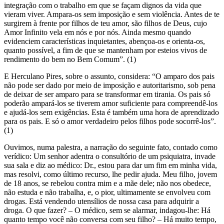
integração com o trabalho em que se façam dignos da vida que
vieram viver. Ampara-os sem imposição e sem violência. Antes de te
surgirem à frente por filhos de teu amor, são filhos de Deus, cujo
Amor Infinito vela em nós e por nós. Ainda mesmo quando
evidenciem características inquietantes, abençoa-os e orienta-os,
quanto possível, a fim de que se mantenham por esteios vivos de
rendimento do bem no Bem Comum”. (1)
E Herculano Pires, sobre o assunto, considera: “O amparo dos pais
não pode ser dado por meio de imposição e autoritarismo, sob pena
de deixar de ser amparo para se transformar em tirania. Os pais só
poderão ampará-los se tiverem amor suficiente para compreendê-los
e ajudá-los sem exigências. Esta é também uma hora de aprendizado
para os pais. E só o amor verdadeiro pelos filhos pode socorrê-los”.
(1)
Ouvimos, numa palestra, a narração do seguinte fato, contado como
verídico: Um senhor adentra o consultório de um psiquiatra, invade
sua sala e diz ao médico: Dr., estou para dar um fim em minha vida,
mas resolvi, como último recurso, lhe pedir ajuda. Meu filho, jovem
de 18 anos, se rebelou contra mim e a mãe dele; não nos obedece,
não estuda e não trabalha, e, o pior, ultimamente se envolveu com
drogas. Está vendendo utensílios de nossa casa para adquirir a
droga. O que fazer? – O médico, sem se alarmar, indagou-lhe: Há
quanto tempo você não conversa com seu filho? – Há muito tempo,