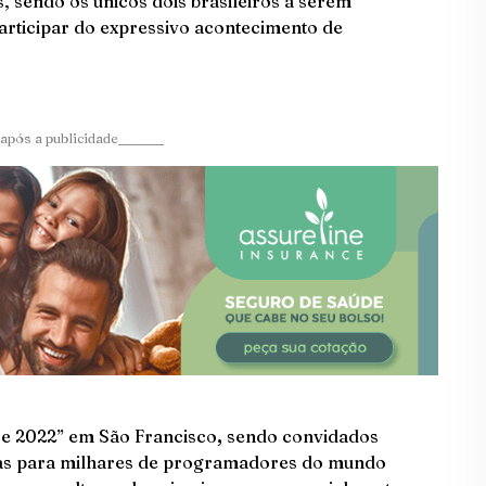
, sendo os únicos dois brasileiros a serem
articipar do expressivo acontecimento de
após a publicidade_______
se 2022” em São Francisco
,
sendo convidados
ias para milhares de programadores do mundo