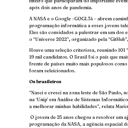
inteiro que participaram do importante event
após dois anos de pandemia.
A NASA e o Google –GOGL34 – abrem caminh
programação informática a esses jovens tale
Eles são convidados a palestrar em um dos 
o “Universe 2022”
,
organizado pela “GitHub”,
Houve uma seleção criteriosa, reunindo 101
19 mil candidatos. O Brasil foi o país que ma
frente de países muito mais populosos como 
foram seleicionados.
Os brasileiros
“Nasci e cresci na zona leste de São Paulo
,
no
na ‘Unip’ em Análise de Sistemas Informátic
a melhorar minhas habilidades”, relata Mario
O jovem de 25 anos chegou a resolver um a
programação da NASA, a agência espacial d