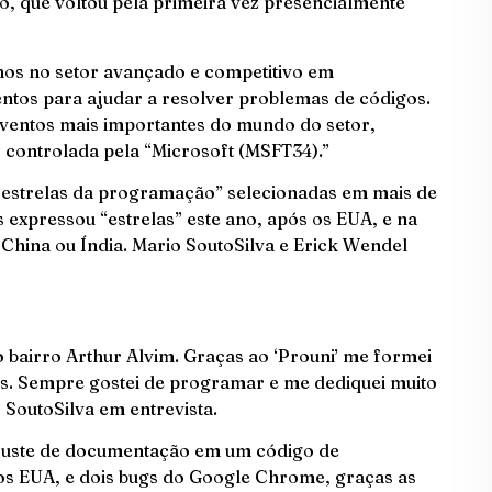
o, que voltou pela primeira vez presencialmente
os no setor avançado e competitivo em
ntos para ajudar a resolver problemas de códigos.
eventos mais importantes do mundo do setor,
 controlada pela “Microsoft (MSFT34).”
 “estrelas da programação” selecionadas em mais de
is expressou “estrelas” este ano, após os EUA, e na
China ou Índia. Mario SoutoSilva e Erick Wendel
 bairro Arthur Alvim. Graças ao ‘Prouni’ me formei
os. Sempre gostei de programar e me dediquei muito
 SoutoSilva em entrevista.
juste de documentação em um código de
os EUA, e dois bugs do Google Chrome, graças as