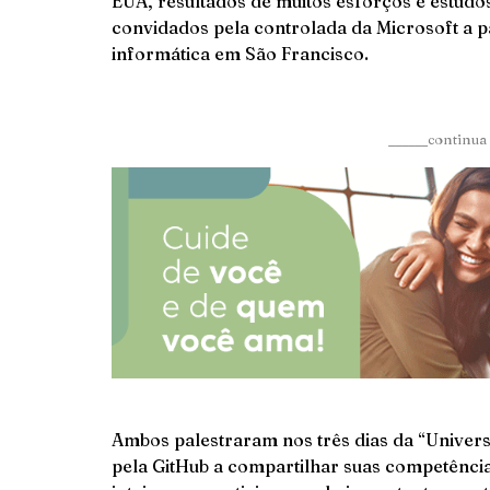
EUA, resultados de muitos esforços e estudos
convidados pela controlada da Microsoft a p
informática em São Francisco.
______continua 
Ambos palestraram nos três dias da “Univer
pela GitHub a compartilhar suas competênc