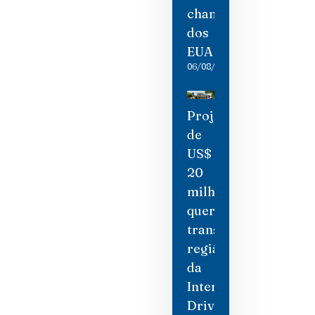
chantagem
dos
EUA
06/08/2026
Projeto
de
US$
20
milhões
quer
transformar
região
da
International
Drive