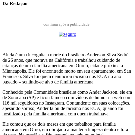
Da Redação
______continua após a publicidade_______
Ainda é uma incógnita a morte do brasileiro Anderson Silva Sodré,
de 26 anos, que morava na Califórnia e trabalhou cuidando de
crianças de uma família americana em Orono, cidade próxima a
Minneapolis. Ele foi encontrado morto em seu apartamento, em San
Francisco. Silva foi quem denunciou racismo nos EUA no ano
passado – sentindo-se alvo de família americana.
Conhecido pela Comunidade brasileira como Ander Jackson, ele era
de Sorocaba (SP) e ficou famoso com vídeos de humor na web com
116 mil seguidores no Instagram. Contundente em suas colocações,
apesar do sorriso, Ander falou de racismo nos EUA, quando foi
hostilizado pela família americana com quem trabalhava.
Ele contou que os dois meses em que trabalhou para família
americana em Orno, era obrigado a manter a limpeza dentro e fora
da casa. Na ocasião, o frio acumulava gelo no quintal.