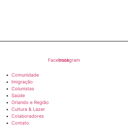
Brazilian Newspaper
info@nossagente.net
ANÚNCIOS:
anuncie@nossagente.net
Copyright © 2026 Jornal Nossa Gente! O portal do
Brasileiro nos EUA. All Rights Reserved.
Facebook
Instagram
Comunidade
Imigração
Colunistas
Saúde
Orlando e Região
Cultura & Lazer
Colaboradores
Contato