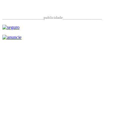
____________________publicidade___________________