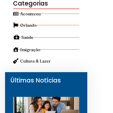
Categorias
Aconteceu
Orlando
Saúde
Imigração
Cultura & Lazer
Últimas Notícias