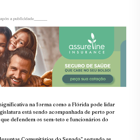
após a publicidade_______
ignificativa na forma como a Flórida pode lidar
egislatura está sendo acompanhada de perto por
s que defendem os sem-teto e funcionários do
 Assuntos Comunitários do Senado” segundo as