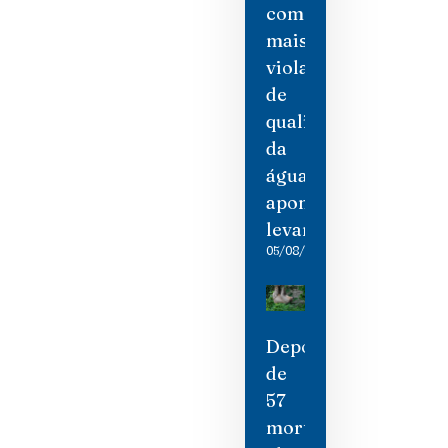
com
mais
violações
de
qualidade
da
água,
aponta
levantamento
05/08/2026
Depois
de
57
mortes,