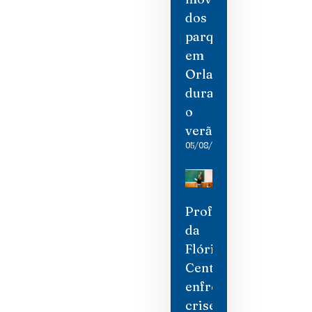
dos
parques
em
Orlando
durante
o
verão
05/08/2026
Professores
da
Flórida
Central
enfrentam
crise