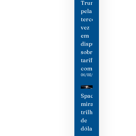
Trump
pela
terceira
vez
em
disputa
sobre
tarifas
comerciais
06/08/2026
SpaceX
mira
trilhão
de
dólares