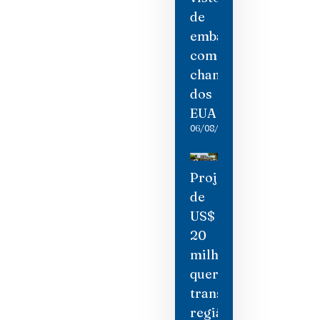
de
embaixadora
como
chantagem
dos
EUA
06/08/2026
Projeto
de
US$
20
milhões
quer
transformar
região