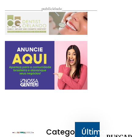
____________________publicidade___________________
Categorias
Últimas
BUSCAR