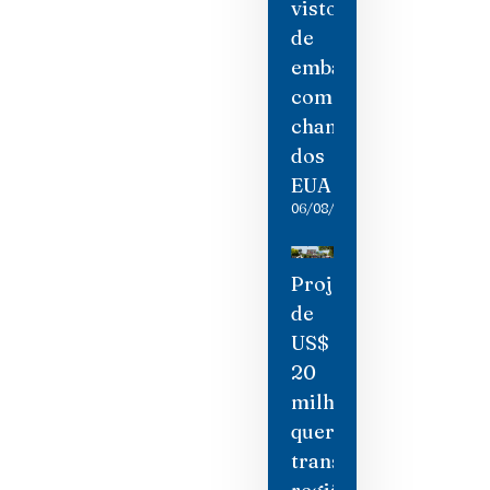
visto
de
embaixadora
como
chantagem
dos
EUA
06/08/2026
Projeto
de
US$
20
milhões
quer
transformar