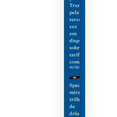
Trump
pela
terceira
vez
em
disputa
sobre
tarifas
comerciais
06/08/2026
SpaceX
mira
trilhão
de
dólares