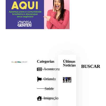
Categorias
Últimas
Notícias
BUSCAR
Aconteceu
Orlando
Escolas
Saúde
públicas
da
Imigração
Flórida
adotam