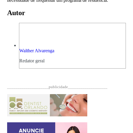
necessidade de frequentar um programa de residência.
Autor
Walther Alvarenga
Redator geral
____________________publicidade___________________