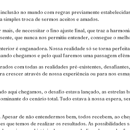
inclusão no mundo com regras previamente estabelecidas
a simples troca de sermos aceitos e amados.
r mais, de necessitar o fino ajuste final, que traz a harmon
esente, que nunca nos permitiu entender, consegue o melh
terior é enganadora. Nossa realidade só se torna perfeit
uando chegamos e pelo qual faremos uma passagem efêmer
os com todas as realidades pré-existentes, desafiantes, 
a crescer através de nossa experiência ou para nos esmaga
o aqui chegamos, o desafio estava lançado, as estrelas bri
dominante do cenário total. Tudo estava à nossa espera, se
s. Apesar de não entendermos bem, todos recebem, ao ch
des que temos de realizar os resultados. As possibilidades