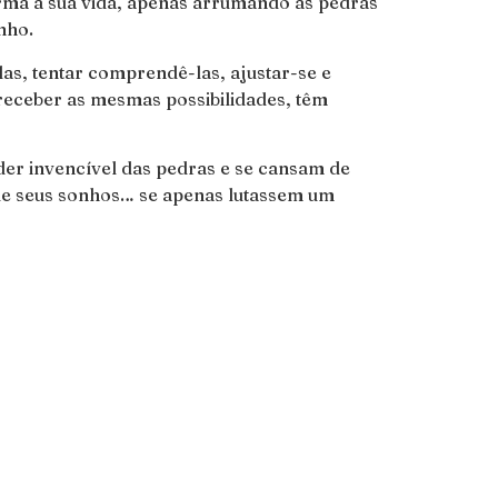
orma a sua vida, apenas arrumando as pedras
nho.
las, tentar comprendê-las, ajustar-se e
 receber as mesmas possibilidades, têm
er invencível das pedras e se cansam de
e de seus sonhos… se apenas lutassem um