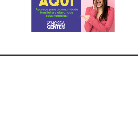
Categorias
Lista
Gastronomia
Hom
Cultura & Lazer
Cons
Direto de Brasília
Guia
Enquanto Isso
Jorn
Aventura