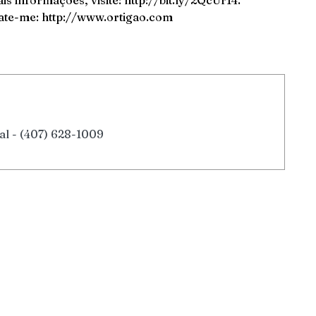
is informações, visite: http://bit.ly/2QcUr14.
ate-me: http://www.ortigao.com
al - (407) 628-1009