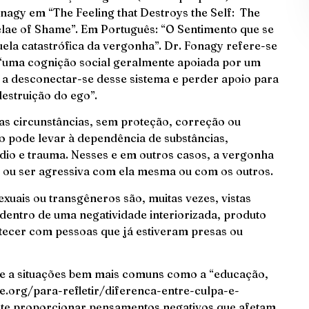
onagy em “The Feeling that Destroys the Self: The
uelae of Shame”. Em Português: “O Sentimento que se
uela catastrófica da vergonha”. Dr. Fonagy refere-se
, “uma cognição social geralmente apoiada por um
o a desconectar-se desse sistema e perder apoio para
estruição do ego”.
as circunstâncias, sem proteção, correção ou
ro pode levar à dependência de substâncias,
dio e trauma. Nesses e em outros casos, a vergonha
 ou ser agressiva com ela mesma ou com os outros.
xuais ou transgêneros são, muitas vezes, vistas
entro de uma negatividade interiorizada, produto
ecer com pessoas que já estiveram presas ou
-se a situações bem mais comuns como a “educação,
sfe.org/para-refletir/diferenca-entre-culpa-e-
te proporcionar pensamentos negativos que afetam