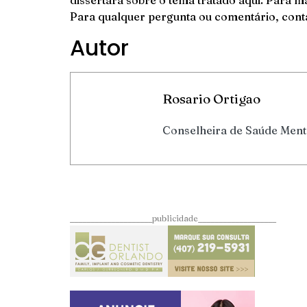
dissertará sobre o tema tratado aqui. Para ma
Para qualquer pergunta ou comentário, cont
Autor
Rosario Ortigao
Conselheira de Saúde Ment
____________________publicidade___________________