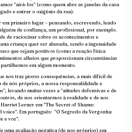
isamos “airá-los” (como quem abre as janelas da casa
gado e entrar o oxigênio da rua).
r em primeiro lugar – pensando, escrevendo, lendo
alguém de confiança, um profissional, por exemplo.
e de raciocinar sobre os acontecimentos e
uma criança quer ser abusada, sendo a ingenuidade
uso que sejam positivos (como a reação física
entimentos alheios que proporcionam circunstâncias
s partilhemos em algum momento.
e nos traz piores consequências, a mais difícil de
são de nós próprios, a nossa responsabilidade e
”, levando muitas vezes a “atitudes defensivas e de
outros, de nos orientarmos à realidade e de nos
 Harriet Lerner em “The Secret of Shame:
and voice”. Em português: “O Segredo da Vergonha:
e e voz”.
e uma avaliação negativa (de nos próprios) em