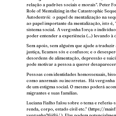
relação a padrões sociais e morais”. Peter F
Role of Mentalizing in the Catastrophic Seq
Autodestrói: o papel de mentalização na seq
ao papel importante da mentalização, isto é
sistema social. A vergonha força o indivídu
poder entender a experiência (…) levando à d
Sem apoio, sem alguém que ajude a traduzir 
justiça, ficamos sós e confusos; e o desespe
desordens de alimentação, depressão e suicí
pode motivar a pessoa a querer desaparecer
Pessoas com identidades homossexuais, bisse
como anormais ou incorretas. Há vergonha d
de um estigma social. O mesmo poderá acont
migrantes e suas famílias.
Luciana Fialho falou sobre o tema e referiu
renda, corpo, estado civil etc.” (https://mai
vergonha26484/ ). Elas podem potencialmen