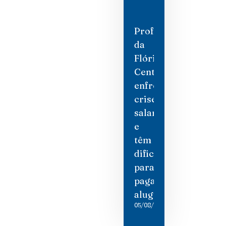
Professores
da
Flórida
Central
enfrentam
crise
salarial
e
têm
dificuldade
para
pagar
aluguel
05/08/2026