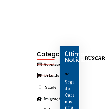
Categorias
Últimas
BUSCAR
Notícias
Aconteceu
Orlando
Seguro
Saúde
de
Carro
Imigração
nos
EUA: