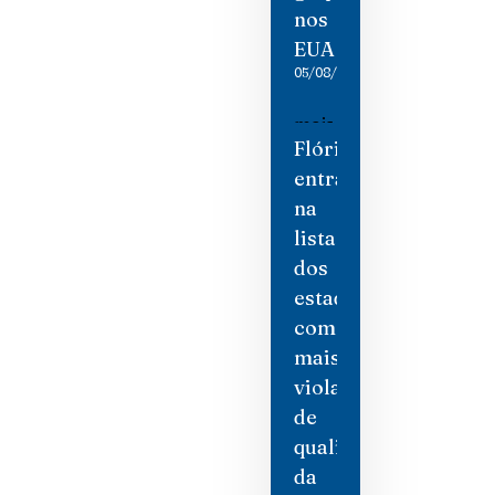
nos
EUA
05/08/2026
Flórida
entra
na
lista
dos
estados
com
mais
violações
de
qualidade
da