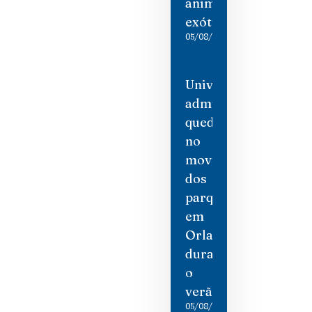
animais
exóticos
05/08/2026
Universal
admite
queda
no
movimento
dos
parques
em
Orlando
durante
o
verão
05/08/2026