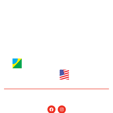
Entre em contato
Jornal Nossa Gente
Brazilian Newspaper
info@nossagente.net
ANÚNCIOS:
anuncie@nossagente.net
Copyright © 2026 Jornal Nossa Gente! O portal do
Brasileiro nos EUA. All Rights Reserved.